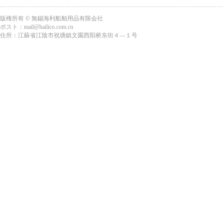
版権所有 © 無錫海利船舶用品有限会社
ポスト：mail@hailico.com.cn
住所：江蘇省江陰市祝塘鎮文園西阳桥东街４―１号