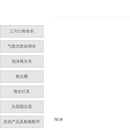
三片の救命衣
气胀式救命胴衣
泡沫救生衣
救生圈
救生灯具
头部固定器
702-B
其他产品及船舶配件