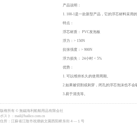
产品说明：
1. 100-1是一款新型产品，它的浮芯材料采
特点：
浮芯材质： PVC发泡板
浮力：> 150N
抗张强度：> 900N
浮力损失： 24小时 < 5%
优势：
1. 可以维持长久的使用周期。
2.如果被切割或刺穿，闭孔的浮芯泡沫也不会
3.易于清洗等。
版権所有 © 無錫海利船舶用品有限会社
ポスト：mail@hailico.com.cn
住所：江蘇省江陰市祝塘鎮文園西阳桥东街４―１号