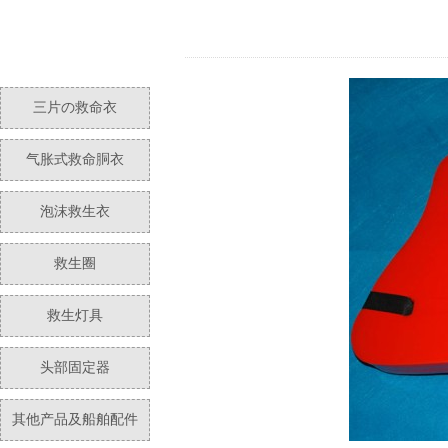
三片の救命衣
气胀式救命胴衣
泡沫救生衣
救生圈
救生灯具
头部固定器
其他产品及船舶配件