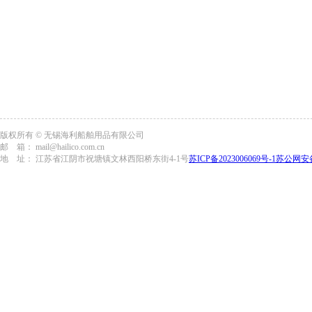
版权所有 © 无锡海利船舶用品有限公司
邮 箱： mail@hailico.com.cn
地 址： 江苏省江阴市祝塘镇文林西阳桥东街4-1号
苏ICP备2023006069号-1
苏公网安备3