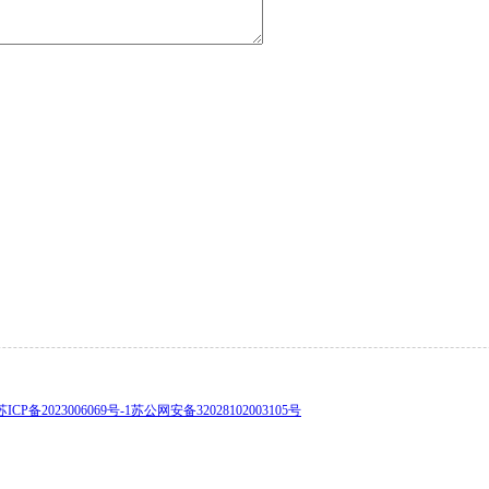
苏ICP备2023006069号-1
苏公网安备32028102003105号