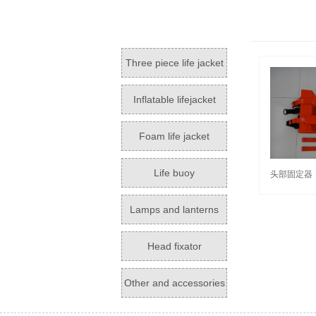
Three piece life jacket
Inflatable lifejacket
Foam life jacket
Life buoy
头部固定器
Lamps and lanterns
Head fixator
Other and accessories