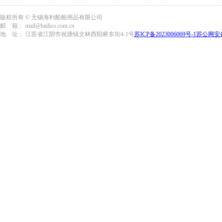
版权所有 © 无锡海利船舶用品有限公司
邮 箱： mail@hailico.com.cn
地 址： 江苏省江阴市祝塘镇文林西阳桥东街4-1号
苏ICP备2023006069号-1
苏公网安备3