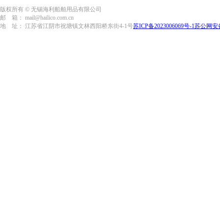
版权所有 © 无锡海利船舶用品有限公司
邮 箱： mail@hailico.com.cn
地 址： 江苏省江阴市祝塘镇文林西阳桥东街4-1号
苏ICP备2023006069号-1
苏公网安备3