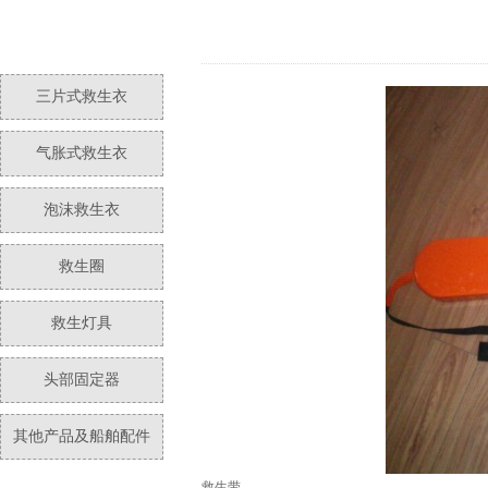
三片式救生衣
气胀式救生衣
泡沫救生衣
救生圈
救生灯具
头部固定器
其他产品及船舶配件
救生带