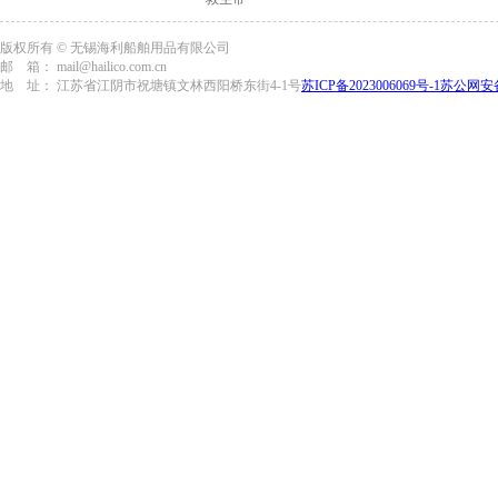
版权所有 © 无锡海利船舶用品有限公司
邮 箱： mail@hailico.com.cn
地 址： 江苏省江阴市祝塘镇文林西阳桥东街4-1号
苏ICP备2023006069号-1
苏公网安备3