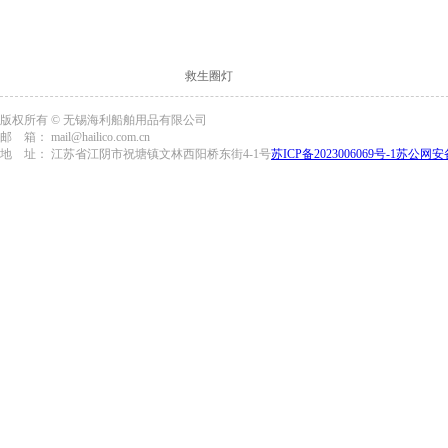
救生圈灯
版权所有 © 无锡海利船舶用品有限公司
邮 箱： mail@hailico.com.cn
地 址： 江苏省江阴市祝塘镇文林西阳桥东街4-1号
苏ICP备2023006069号-1
苏公网安备3