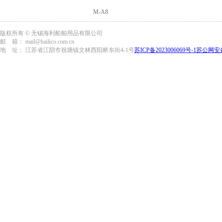
M-A8
版权所有 © 无锡海利船舶用品有限公司
邮 箱： mail@hailico.com.cn
地 址： 江苏省江阴市祝塘镇文林西阳桥东街4-1号
苏ICP备2023006069号-1
苏公网安备3