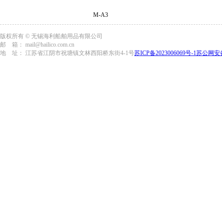
M-A3
版权所有 © 无锡海利船舶用品有限公司
邮 箱： mail@hailico.com.cn
地 址： 江苏省江阴市祝塘镇文林西阳桥东街4-1号
苏ICP备2023006069号-1
苏公网安备3