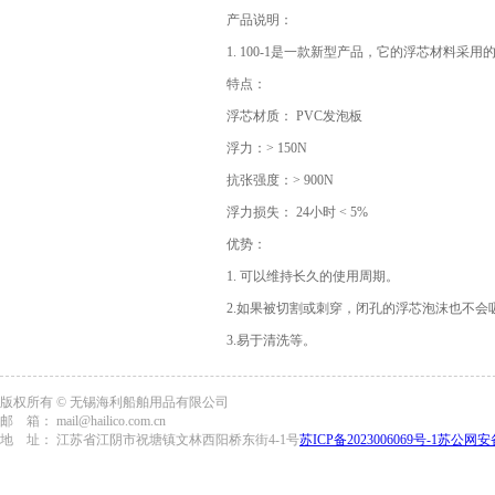
产品说明：
1. 100-1是一款新型产品，它的浮芯材料采
特点：
浮芯材质： PVC发泡板
浮力：> 150N
抗张强度：> 900N
浮力损失： 24小时 < 5%
优势：
1. 可以维持长久的使用周期。
2.如果被切割或刺穿，闭孔的浮芯泡沫也不会
3.易于清洗等。
版权所有 © 无锡海利船舶用品有限公司
邮 箱： mail@hailico.com.cn
地 址： 江苏省江阴市祝塘镇文林西阳桥东街4-1号
苏ICP备2023006069号-1
苏公网安备3